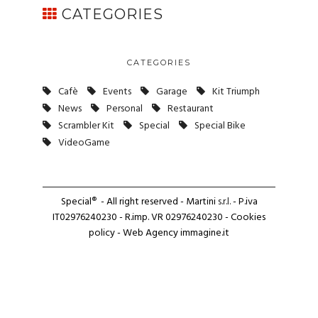
CATEGORIES
CATEGORIES
Cafè
Events
Garage
Kit Triumph
News
Personal
Restaurant
Scrambler Kit
Special
Special Bike
VideoGame
Special
®
- All right reserved - Martini
s.r.l.
- P.iva
IT02976240230 - R.imp. VR 02976240230 -
Cookies
policy
- Web Agency
immagine.it