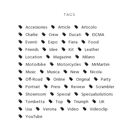
TAGS
Accessories
Article
Articolo
Charlie
Crew
Ducati
EICMA
Eventi
Expo
Fiera
Food
Friends
Idee
Kit
Leather
Location
Magazine
Milano
Motorbike
Motorcycles
MrMartini
Music
Musica
New
Nicola
Off-Road
Online
Original
Party
Portrait
Press
Review
Scrambler
Showroom
Special
Specualsolutions
Tombetta
Top
Triumph
UK
Usa
Verona
Video
Videoclip
YouTube